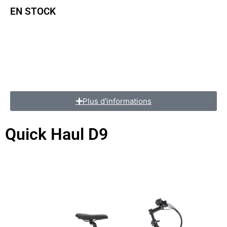
EN STOCK
Taille de roues : 20″
Moteur : Bosch active line plus G3
Batterie : Bosch powerpack 400wh
Transmission : Shimano Altus shadow 9 speed
Plus d'informations
Quick Haul D9
vélos électriques compact