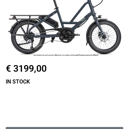
€ 3199,00
IN STOCK
Taille de roues : 20″
Moteur : Bosch active line plus G3
Batterie : Bosch powerpack 400wh
Transmission : Shimano Altus shadow 9 speed