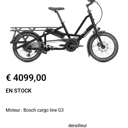
€ 4099,00
EN STOCK
Taille de roues : 20″
Moteur : Bosch cargo line G3
Batterie : Bosch powerpack 500 wh
Transmission : Tektro 9 speed
derailleur