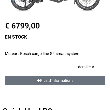
€ 6799,00
EN STOCK
Taille de roues : 20″
Moteur : Bosch cargo line G4 smart system
Batterie : Bosch powerpack 545 wh
Transmission : SHIMANO deore 10 speed
derailleur
Plus d'informations