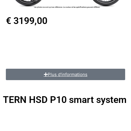
€ 3199,00
Taille de roues : 20″
Moteur : Bosch performance line G3
Batterie : Bosch powerpack 500wh
Transmission : Shimano Nexus 5e
Plus d'informations
TERN HSD P10 smart system
vélos électriques midtail