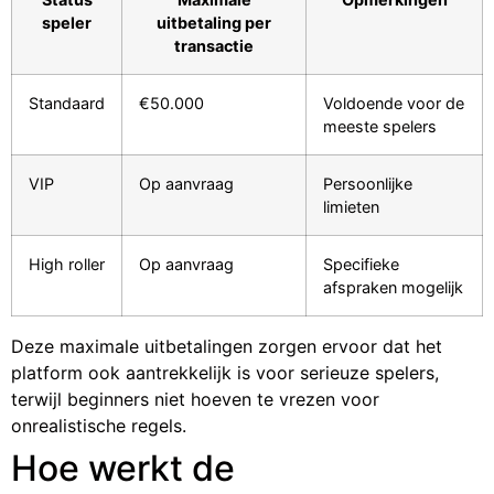
speler
uitbetaling per
transactie
Standaard
€50.000
Voldoende voor de
meeste spelers
VIP
Op aanvraag
Persoonlijke
limieten
High roller
Op aanvraag
Specifieke
afspraken mogelijk
Deze maximale uitbetalingen zorgen ervoor dat het
platform ook aantrekkelijk is voor serieuze spelers,
terwijl beginners niet hoeven te vrezen voor
onrealistische regels.
Hoe werkt de