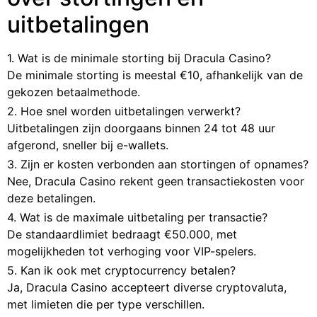
uitbetalingen
1. Wat is de minimale storting bij Dracula Casino?
De minimale storting is meestal €10, afhankelijk van de
gekozen betaalmethode.
2. Hoe snel worden uitbetalingen verwerkt?
Uitbetalingen zijn doorgaans binnen 24 tot 48 uur
afgerond, sneller bij e-wallets.
3. Zijn er kosten verbonden aan stortingen of opnames?
Nee, Dracula Casino rekent geen transactiekosten voor
deze betalingen.
4. Wat is de maximale uitbetaling per transactie?
De standaardlimiet bedraagt €50.000, met
mogelijkheden tot verhoging voor VIP-spelers.
5. Kan ik ook met cryptocurrency betalen?
Ja, Dracula Casino accepteert diverse cryptovaluta,
met limieten die per type verschillen.