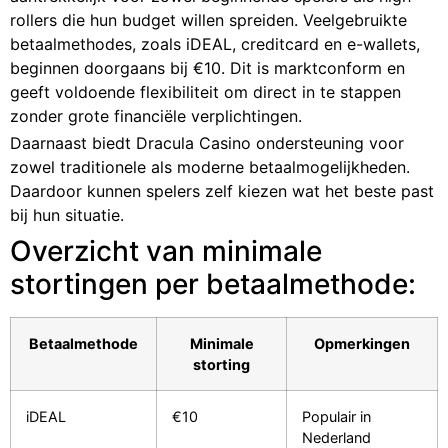
rollers die hun budget willen spreiden. Veelgebruikte
betaalmethodes, zoals iDEAL, creditcard en e-wallets,
beginnen doorgaans bij €10. Dit is marktconform en
geeft voldoende flexibiliteit om direct in te stappen
zonder grote financiële verplichtingen.
Daarnaast biedt Dracula Casino ondersteuning voor
zowel traditionele als moderne betaalmogelijkheden.
Daardoor kunnen spelers zelf kiezen wat het beste past
bij hun situatie.
Overzicht van minimale
stortingen per betaalmethode:
Betaalmethode
Minimale
Opmerkingen
storting
iDEAL
€10
Populair in
Nederland