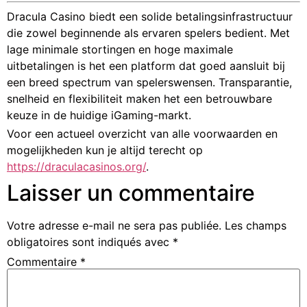
Dracula Casino biedt een solide betalingsinfrastructuur
die zowel beginnende als ervaren spelers bedient. Met
lage minimale stortingen en hoge maximale
uitbetalingen is het een platform dat goed aansluit bij
een breed spectrum van spelerswensen. Transparantie,
snelheid en flexibiliteit maken het een betrouwbare
keuze in de huidige iGaming-markt.
Voor een actueel overzicht van alle voorwaarden en
mogelijkheden kun je altijd terecht op
https://draculacasinos.org/
.
Laisser un commentaire
Votre adresse e-mail ne sera pas publiée.
Les champs
obligatoires sont indiqués avec
*
Commentaire
*