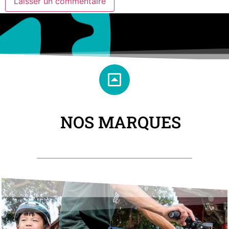
NOS MARQUES