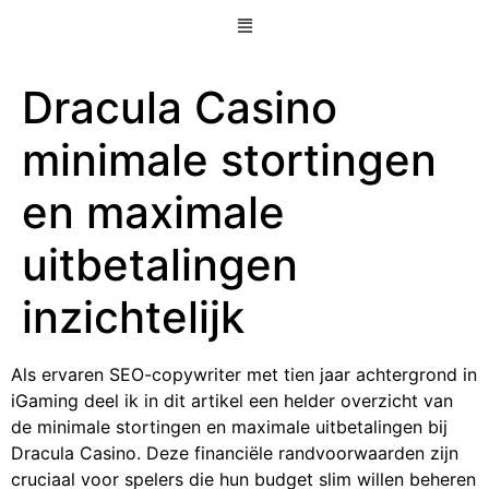
Dracula Casino
minimale stortingen
en maximale
uitbetalingen
inzichtelijk
Als ervaren SEO-copywriter met tien jaar achtergrond in
iGaming deel ik in dit artikel een helder overzicht van
de minimale stortingen en maximale uitbetalingen bij
Dracula Casino. Deze financiële randvoorwaarden zijn
cruciaal voor spelers die hun budget slim willen beheren