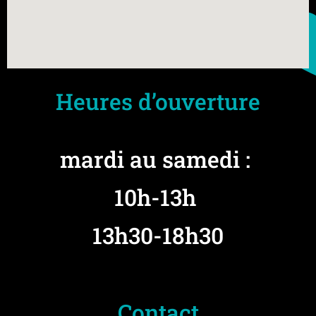
Heures d’ouverture
mardi au samedi :
10h-13h
13h30-18h30
Contact