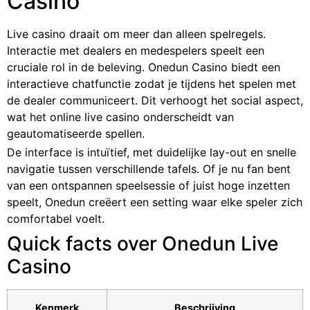
Casino
Live casino draait om meer dan alleen spelregels.
Interactie met dealers en medespelers speelt een
cruciale rol in de beleving. Onedun Casino biedt een
interactieve chatfunctie zodat je tijdens het spelen met
de dealer communiceert. Dit verhoogt het social aspect,
wat het online live casino onderscheidt van
geautomatiseerde spellen.
De interface is intuïtief, met duidelijke lay-out en snelle
navigatie tussen verschillende tafels. Of je nu fan bent
van een ontspannen speelsessie of juist hoge inzetten
speelt, Onedun creëert een setting waar elke speler zich
comfortabel voelt.
Quick facts over Onedun Live
Casino
Kenmerk
Beschrijving