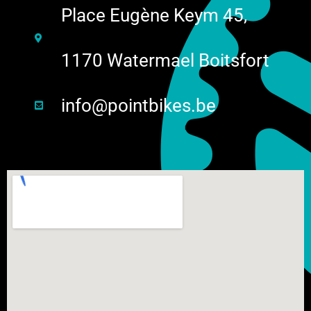
Place Eugène Keym 45,
1170 Watermael Boitsfort
info@pointbikes.be