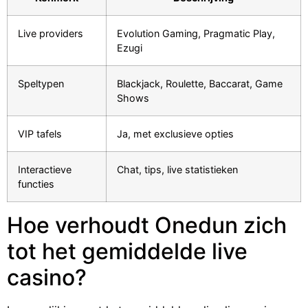
Live providers
Evolution Gaming, Pragmatic Play,
Ezugi
Speltypen
Blackjack, Roulette, Baccarat, Game
Shows
VIP tafels
Ja, met exclusieve opties
Interactieve
Chat, tips, live statistieken
functies
Hoe verhoudt Onedun zich
tot het gemiddelde live
casino?