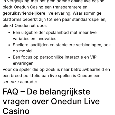
In vergelijking met het gemiddelde online live casino
biedt Onedun Casino een transparantere en
gebruiksvriendelijkere live ervaring. Waar sommige
platforms beperkt zijn tot een paar standaardspellen,
blinkt Onedun uit door:
Een uitgebreider spelaanbod met meer live
variaties en innovaties
Snellere laadtijden en stabielere verbindingen, ook
op mobiel
Een focus op persoonlijke interactie en VIP-
ervaringen
Voor de speler die op zoek is naar betrouwbaarheid en
een breed portfolio aan live spellen is Onedun een
serieuze aanrader.
FAQ – De belangrijkste
vragen over Onedun Live
Casino