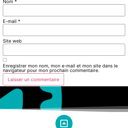
Nom
*
E-mail
*
Site web
Enregistrer mon nom, mon e-mail et mon site dans le
navigateur pour mon prochain commentaire.