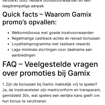
versterkt door heldere bonusvoorwaarden en een
laagdrempelige aanpak.
Quick facts – Waarom Gamix
promo’s opvallen:
Welkomstbonus met goede inzetvoorwaarden
Regelmatige cashback-acties en reload-bonussen
Loyaliteitsprogramma met tastbare rewards
Lage minimale stortingen voor deelname aan
aanbiedingen
FAQ – Veelgestelde vragen
over promoties bij Gamix
1. Zijn de bonussen bij Gamix makkelijk vrij te spelen?
Ja, de inzetvereisten zijn marktconform en transparant,
gemiddeld 30x, wat spelers een eerlijke kans geeft om
hun bonus te verzilveren.