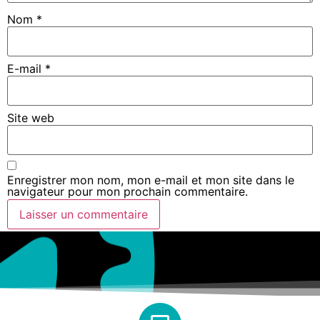
Nom
*
E-mail
*
Site web
Enregistrer mon nom, mon e-mail et mon site dans le
navigateur pour mon prochain commentaire.