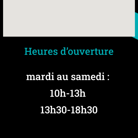
Heures d’ouverture
mardi au samedi :
10h-13h
13h30-18h30