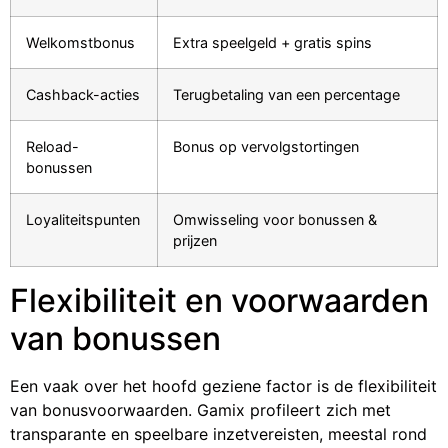
Welkomstbonus
Extra speelgeld + gratis spins
Cashback-acties
Terugbetaling van een percentage
Reload-
Bonus op vervolgstortingen
bonussen
Loyaliteitspunten
Omwisseling voor bonussen &
prijzen
Flexibiliteit en voorwaarden
van bonussen
Een vaak over het hoofd geziene factor is de flexibiliteit
van bonusvoorwaarden. Gamix profileert zich met
transparante en speelbare inzetvereisten, meestal rond