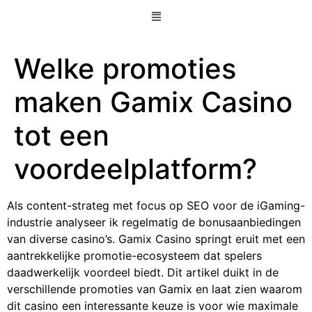
Welke promoties
maken Gamix Casino
tot een
voordeelplatform?
Als content-strateg met focus op SEO voor de iGaming-
industrie analyseer ik regelmatig de bonusaanbiedingen
van diverse casino’s. Gamix Casino springt eruit met een
aantrekkelijke promotie-ecosysteem dat spelers
daadwerkelijk voordeel biedt. Dit artikel duikt in de
verschillende promoties van Gamix en laat zien waarom
dit casino een interessante keuze is voor wie maximale