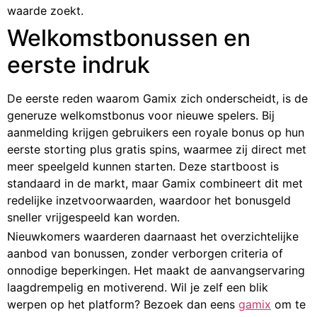
waarde zoekt.
Welkomstbonussen en
eerste indruk
De eerste reden waarom Gamix zich onderscheidt, is de
generuze welkomstbonus voor nieuwe spelers. Bij
aanmelding krijgen gebruikers een royale bonus op hun
eerste storting plus gratis spins, waarmee zij direct met
meer speelgeld kunnen starten. Deze startboost is
standaard in de markt, maar Gamix combineert dit met
redelijke inzetvoorwaarden, waardoor het bonusgeld
sneller vrijgespeeld kan worden.
Nieuwkomers waarderen daarnaast het overzichtelijke
aanbod van bonussen, zonder verborgen criteria of
onnodige beperkingen. Het maakt de aanvangservaring
laagdrempelig en motiverend. Wil je zelf een blik
werpen op het platform? Bezoek dan eens
gamix
om te