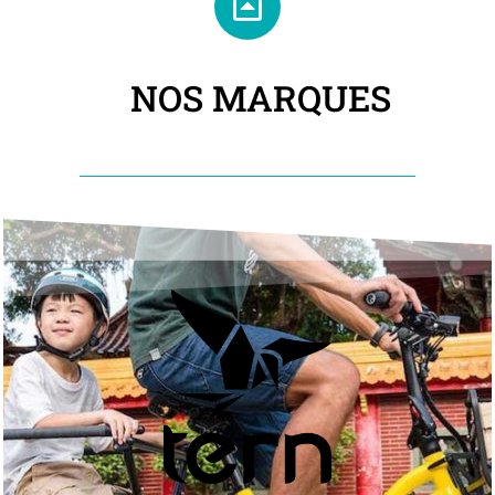
NOS MARQUES