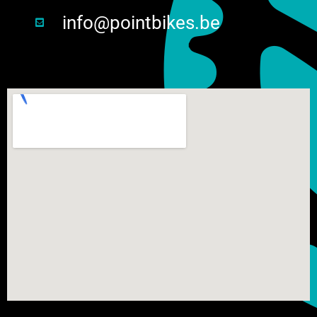
info@pointbikes.be