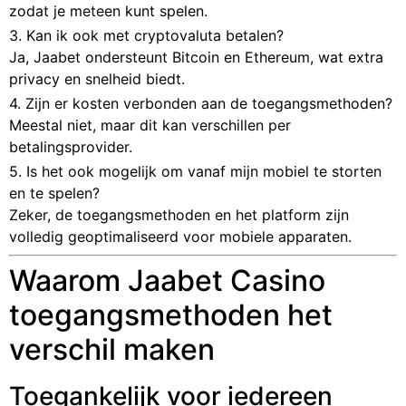
zodat je meteen kunt spelen.
3. Kan ik ook met cryptovaluta betalen?
Ja, Jaabet ondersteunt Bitcoin en Ethereum, wat extra
privacy en snelheid biedt.
4. Zijn er kosten verbonden aan de toegangsmethoden?
Meestal niet, maar dit kan verschillen per
betalingsprovider.
5. Is het ook mogelijk om vanaf mijn mobiel te storten
en te spelen?
Zeker, de toegangsmethoden en het platform zijn
volledig geoptimaliseerd voor mobiele apparaten.
Waarom Jaabet Casino
toegangsmethoden het
verschil maken
Toegankelijk voor iedereen