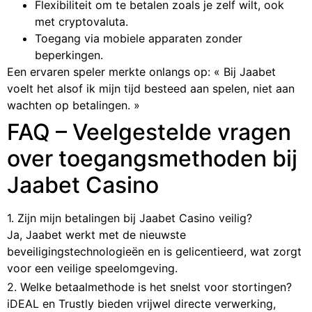
Flexibiliteit om te betalen zoals je zelf wilt, ook
met cryptovaluta.
Toegang via mobiele apparaten zonder
beperkingen.
Een ervaren speler merkte onlangs op: « Bij Jaabet
voelt het alsof ik mijn tijd besteed aan spelen, niet aan
wachten op betalingen. »
FAQ – Veelgestelde vragen
over toegangsmethoden bij
Jaabet Casino
1. Zijn mijn betalingen bij Jaabet Casino veilig?
Ja, Jaabet werkt met de nieuwste
beveiligingstechnologieën en is gelicentieerd, wat zorgt
voor een veilige speelomgeving.
2. Welke betaalmethode is het snelst voor stortingen?
iDEAL en Trustly bieden vrijwel directe verwerking,