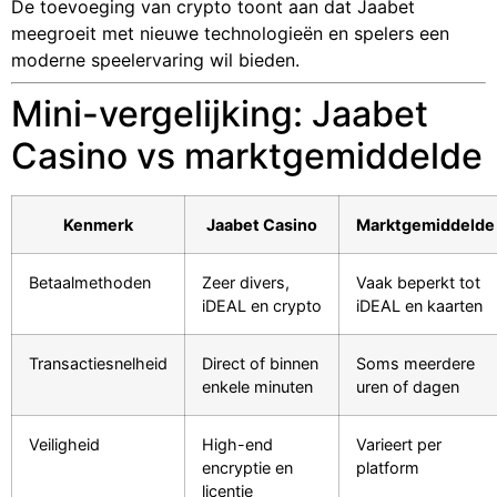
De toevoeging van crypto toont aan dat Jaabet
meegroeit met nieuwe technologieën en spelers een
moderne speelervaring wil bieden.
Mini-vergelijking: Jaabet
Casino vs marktgemiddelde
Kenmerk
Jaabet Casino
Marktgemiddelde
Betaalmethoden
Zeer divers,
Vaak beperkt tot
iDEAL en crypto
iDEAL en kaarten
Transactiesnelheid
Direct of binnen
Soms meerdere
enkele minuten
uren of dagen
Veiligheid
High-end
Varieert per
encryptie en
platform
licentie